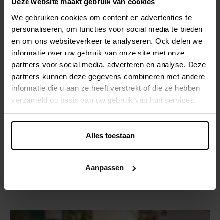
Deze website maakt gebruik van cookies
Een basis bieden
voor
We gebruiken cookies om content en advertenties te
precisielandbouw
personaliseren, om functies voor social media te bieden
met IOT/GIS
en om ons websiteverkeer te analyseren. Ook delen we
informatie over uw gebruik van onze site met onze
partners voor social media, adverteren en analyse. Deze
Volgende technologieën werden gebruikt: AWS, Terraform,
partners kunnen deze gegevens combineren met andere
Java, Spring Boot, PostgreSQL, Hibernate Angular, Github
informatie die u aan ze heeft verstrekt of die ze hebben
actions.
verzameld op basis van uw gebruik van hun services.
Transformeer ook jouw software
Alles toestaan
Aanpassen