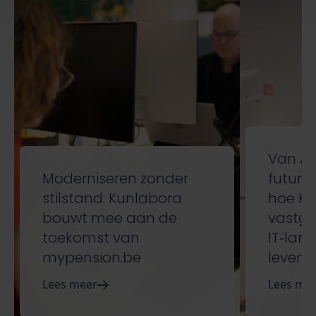
Van AS
Moderniseren zonder
future
stilstand: Kunlabora
hoe Ku
bouwt mee aan de
vastg
toekomst van
IT‑lan
mypension.be
leven 
Lees meer
Lees me