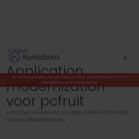
Cases
Application
Bij Kunlabora trekken we een rode lijn. Tegen geweld en onrecht. Voor
modernization
menselijkheid en rechtvaardigheid.
voor pcfruit
pcfruit had nood aan een grondige update en uitbreiding
van hun softwareapplicatie.