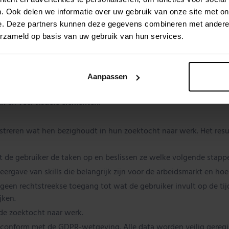
. Ook delen we informatie over uw gebruik van onze site met on
e. Deze partners kunnen deze gegevens combineren met andere i
erzameld op basis van uw gebruik van hun services.
langdurig zieken naar
Aanpassen
en
en
veel visuele elementen
.
gistreren wat hen bezighoudt in hun zoektocht naar werk. Het res
 de gebruiker de taken op en beslissen ze welke volgende stapp
eergave van skills die belangrijk zijn voor de arbeidsmarkt en h
geen rechtstreekse toegang tot wat de gebruiker invult op de tijd
jken.
 de zoektocht naar werk.
l conform met de GDPR-wetgeving. Alle data worden veilig gereg