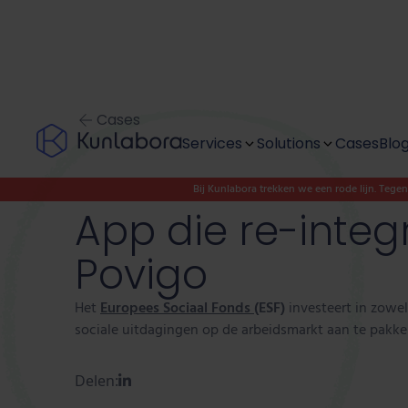
Cases
Services
Solutions
Cases
Blo
Bij Kunlabora trekken we een rode lijn. Tege
Discover & design
Modernise
App die re-integ
Project outsourcing
Digitise
Povigo
Team as a service
Innovate
Het
Europees Sociaal Fonds
(ESF)
investeert in zowe
sociale uitdagingen op de arbeidsmarkt aan te pakke
Digital Autonomy
Delen: