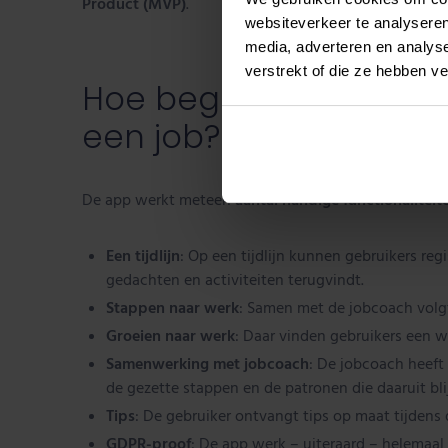
Product (MVP)
.
websiteverkeer te analyseren
media, adverteren en analys
verstrekt of die ze hebben v
Hoe begeleidt Povigo 
een job?
De app werkt meteen
aantal handige functionaliteit
Een tijdlijn
: Op een tijdlijn kunnen gebruikers re
gedachten en activiteiten terugvindt.
Stappen naar werk
: Samen met de jobcoach volgt
Groeien naar werk
: Daar vinden gebruikers een w
Samenwerking met jobcoach
: De jobcoach heeft 
de gezette stappen en de patronen die daaruit bli
Tips
: De gebruiker ontvangt tips op maat tijdens
GDPR-proof
: De app werk – uiteraard – helemaa