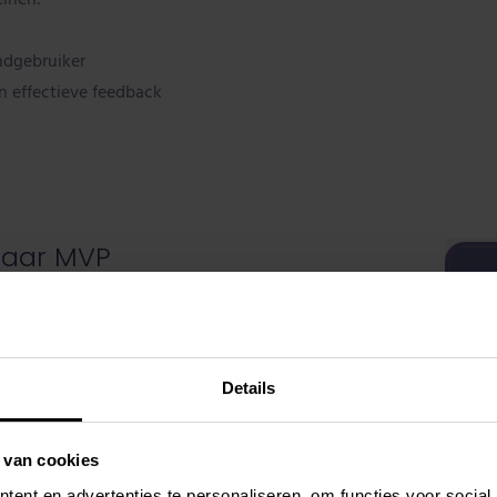
ndgebruiker
en effectieve feedback
naar MVP
ueprint
. We brachten de
persona’s
in kaart – de
e impact
. Daarbij stond de
eindgebruiker centraal
. We
pp. Vervolgens werkten we aan de hand van
klikbare
Details
ar
hoogwaardige schermontwerpen
. Dankzij onze
 van cookies
 drie maanden
presenteerden we een
Minimum Viable
ent en advertenties te personaliseren, om functies voor social