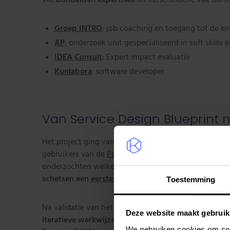
Groep INTRO
: job coaching en toegang tot de ei
AP
: onderzoek unit gespecialiseerd in soft skills 
IDEA Consult
:
Expert impact evaluatie
Kunlabora
: software developer
Van Service Design Blueprint 
Het project ging van start met een
Service Design Bl
gebruikers van de
Povigo-applicatie
– en de
gewenst
onderzochten welke
features
er nodig waren in de a
schetsen
een
eerste prototype
uit.
Toestemming
Na validatie van het prototype, werd die verfijnd na
Deze website maakt gebruik
iteratieve werkwijze
schakelden we snel: na
slechts
We gebruiken cookies om cont