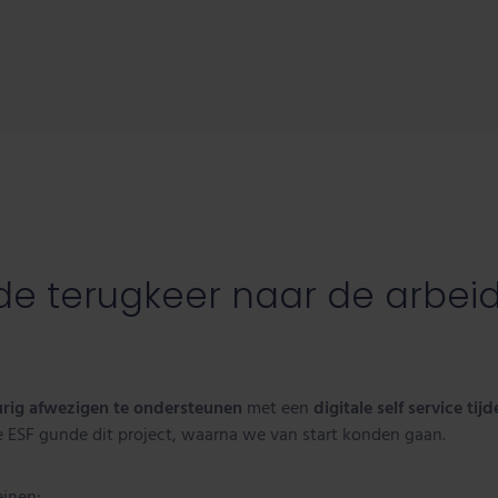
 de terugkeer naar de arbei
rig afwezigen te ondersteunen
met een
digitale self service t
e ESF gunde dit project, waarna we van start konden gaan.
einen: