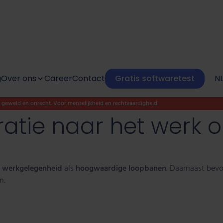
g
Over ons
Career
Contact
Gratis softwaretest
N
n geweld en onrecht. Voor menselijkheid en rechtvaardigheid.
Cultuur
ratie naar het werk 
Sociale impact
Onze Kunlaboranten
l
werkgelegenheid
als
hoogwaardige loopbanen
. Daarnaast bev
n.