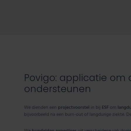
Povigo: applicatie om
ondersteunen
We dienden een
projectvoorstel
in bij
ESF
om
langdu
bijvoorbeeld na een burn-out of langdurige ziekte. D
We
bundelden expertises
uit verscheidene vak dom