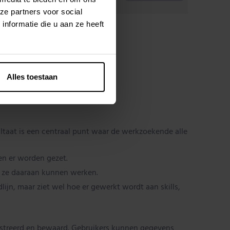
ze partners voor social
nformatie die u aan ze heeft
Alles toestaan
ultaat is een centraal punt waar de werkzoekende alle
en er worden gezet.
oe ze daaraan kunnen werken.
lijn, maar ziet wel hoe er gewerkt wordt aan skills,
istreerd en bewaard. Gebruikers kunnen gegevens