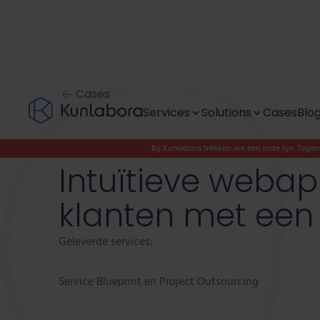
Cases
Services
Solutions
Cases
Blo
Bij Kunlabora trekken we een rode lijn. Tege
Discover & design
Modernise
Intuïtieve webap
Project outsourcing
Digitise
klanten met een
Team as a service
Innovate
Geleverde services:
Digital Autonomy
Service Blueprint en Project Outsourcing