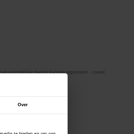
ruiksvriendelijke manier kunnen registreren - zowel
Over
 media te bieden en om ons