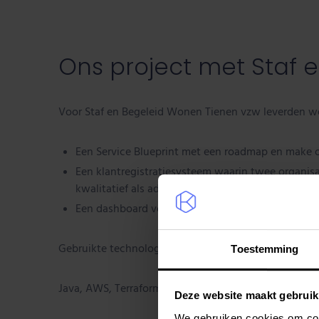
Ons project met Staf 
Voor Staf en Begeleid Wonen Tienen vzw leverden w
Een Service Blueprint met een roadmap en make or
Een klantregistratiesysteem waarin twee organisat
kwalitatief als administratief.
Een dashboard voor opvolging en rapportering.
Gebruikte technologieën:
Toestemming
Java, AWS, Terraform, Spring Boot, PostgreSQL, Hibe
Deze website maakt gebruik
We gebruiken cookies om cont