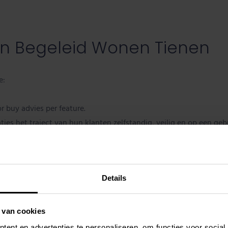
en Begeleid Wonen Tienen
e:
 buy advies per feature.
ies het traject van hun klanten zelfstandig, veilig en op een geb
Details
rnate Angular, Github actions
 van cookies
ent en advertenties te personaliseren, om functies voor social