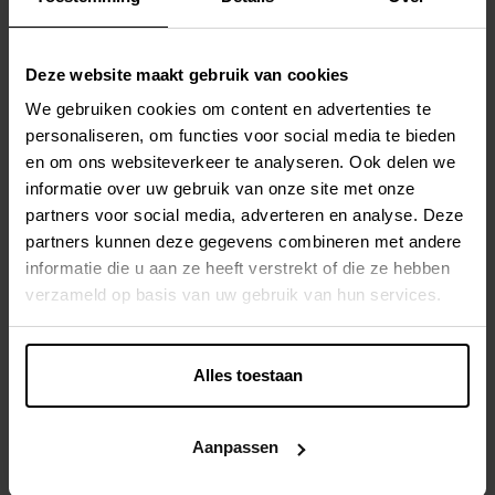
stageproject is feedback ontzettend belangrijk, daarom
dat we ook van Blijhuis een actieve betrokkenheid vroegen
met veel feedbackronden.
Deze website maakt gebruik van cookies
We gebruiken cookies om content en advertenties te
personaliseren, om functies voor social media te bieden
en om ons websiteverkeer te analyseren. Ook delen we
informatie over uw gebruik van onze site met onze
Uitdagende
partners voor social media, adverteren en analyse. Deze
partners kunnen deze gegevens combineren met andere
stageopdrachten
informatie die u aan ze heeft verstrekt of die ze hebben
verzameld op basis van uw gebruik van hun services.
Bij Kunlabora focussen we op
deskundigheid
. We maakten het
onze stagiaires daarom niet te
Alles toestaan
makkelijk. Eén van de grote
uitdagingen was het DevOps luik
van de opdracht. De studenten
Aanpassen
leerden
AWS
gebruiken en
Infrastructure as Code
. Dit zijn
twee geavanceerde development onderdelen die niet in