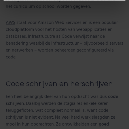
het curriculum op school worden gegeven.
AWS
staat voor Amazon Web Services en is een populair
cloudplatform voor het hosten van webapplicaties en
databases. Infrastrucutre as Code verwijst naar de
benadering waarbij de infrastructuur – bijvoorbeeld servers
en netwerken – worden beheerden geconfigureerd via
code.
Code schrijven en herschrijven
Een heel belangrijk deel van hun opdracht was dus
code
schrijven
. Daarbij werden de stagiaires enkele keren
teruggefloten, wat compleet normaal is, want code
schrijven is niet evident. Na veel hard werk slaagden ze
mooi in hun opdrachten. Ze ontwikkelden een
goed