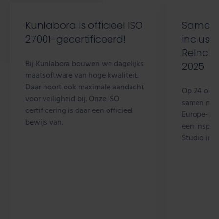
Kunlabora is officieel ISO
Samen
27001-gecertificeerd!
inclusie
ReInclu
Bij Kunlabora bouwen we dagelijks
2025
maatsoftware van hoge kwaliteit.
Daar hoort ook maximale aandacht
Op 24 okto
voor veiligheid bij. Onze ISO
samen met 
certificering is daar een officieel
Europe-pro
bewijs van.
een inspir
Studio in 