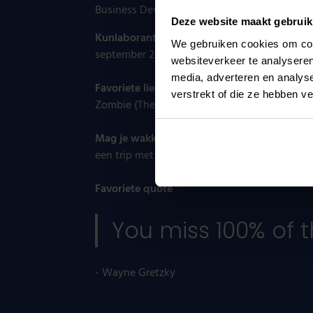
Business Development manager
Deze website maakt gebruik
Kunlaborant sinds
We gebruiken cookies om cont
september 2024
websiteverkeer te analyseren
media, adverteren en analys
Favoriete liedje
verstrekt of die ze hebben v
Zombie (The Cranberries)
Mag je wakker maken voor
een trip met de moto of met de camper
Favoriete quote
You miss 100% of t
- Wayne Gretzky