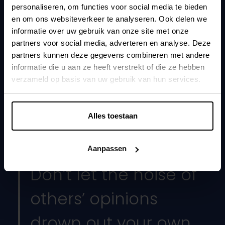
Software ontwikkelaar, architect en coach. Oog voor
personaliseren, om functies voor social media te bieden
detail.
en om ons websiteverkeer te analyseren. Ook delen we
informatie over uw gebruik van onze site met onze
Kunlaborant sinds
partners voor social media, adverteren en analyse. Deze
Juli 2023
partners kunnen deze gegevens combineren met andere
informatie die u aan ze heeft verstrekt of die ze hebben
Favoriete liedje
verzameld op basis van uw gebruik van hun services.
Hush – Tourist
Mag je wakker maken voor
Alles toestaan
Voor niets of niemand. Laat me aub slapen.
Favoriete quote
Aanpassen
Don’t let the noise of
others’ opinions
drown out your own