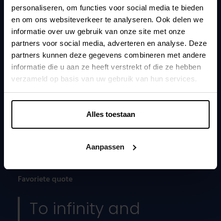
personaliseren, om functies voor social media te bieden
en om ons websiteverkeer te analyseren. Ook delen we
Niki Dubois
informatie over uw gebruik van onze site met onze
Customer proxy
partners voor social media, adverteren en analyse. Deze
partners kunnen deze gegevens combineren met andere
Kunlaborant sinds
informatie die u aan ze heeft verstrekt of die ze hebben
Juli 2024
verzameld op basis van uw gebruik van hun services.
Favoriete liedje
Mr. Brightside (The Killers)
Alles toestaan
Mag je wakker maken voor
De kans dat je mij wakker kunt maken is klein, met 2
Aanpassen
kinderen in huis.
Favoriete quote
To infinity and