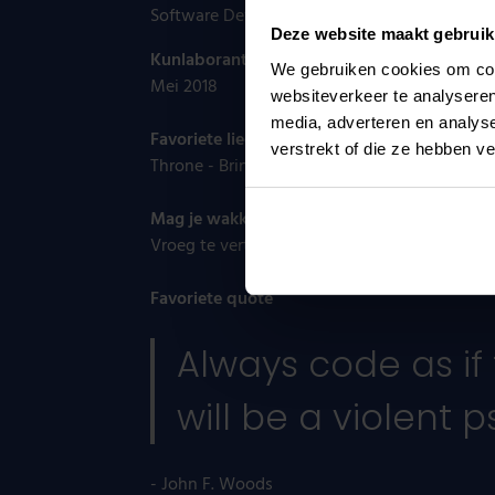
Software Developer
Deze website maakt gebruik
Kunlaborant sinds
We gebruiken cookies om cont
Mei 2018
websiteverkeer te analyseren
media, adverteren en analys
Favoriete liedje
verstrekt of die ze hebben v
Throne - Bring me the horizon
Mag je wakker maken voor
Vroeg te vertrekken om buiten te klimmen
Favoriete quote
Always code as i
will be a violent
- John F. Woods