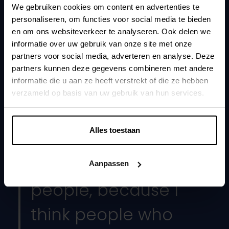
Full Stack Developer met expertise in frontend
We gebruiken cookies om content en advertenties te
personaliseren, om functies voor social media te bieden
Kunlaborant sinds
en om ons websiteverkeer te analyseren. Ook delen we
Oktober 2022
informatie over uw gebruik van onze site met onze
partners voor social media, adverteren en analyse. Deze
Favoriete liedje
partners kunnen deze gegevens combineren met andere
Friday - MOTi
informatie die u aan ze heeft verstrekt of die ze hebben
verzameld op basis van uw gebruik van hun services.
Mag je wakker maken voor
11u maar niet voor 9u
Alles toestaan
Favoriete quote
I like offending
Aanpassen
people, because I
think people who