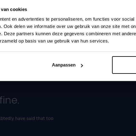
Proxy) PO, background in software development & architecture
 van cookies
ent en advertenties te personaliseren, om functies voor social
. Ook delen we informatie over uw gebruik van onze site met on
e. Deze partners kunnen deze gegevens combineren met andere i
erzameld op basis van uw gebruik van hun services.
Aanpassen
match by the kids
fine.
btedly have said that too