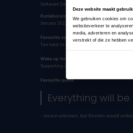
Software Delivery Manager, Lean Agile PM, (
Deze website maakt gebruik
Kunlaborator since
We gebruiken cookies om cont
January 2023
websiteverkeer te analyseren
media, adverteren en analys
Favourite song
verstrekt of die ze hebben v
Too hard to choose
Wake up for
Supporting a dance performance or football 
Favourite quote
Everything will be 
- source unknown, but Einstein would undou