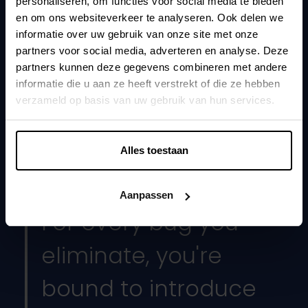
personaliseren, om functies voor social media te bieden
Full Stack Developer
en om ons websiteverkeer te analyseren. Ook delen we
Kunlaborator since
informatie over uw gebruik van onze site met onze
March 2021
partners voor social media, adverteren en analyse. Deze
partners kunnen deze gegevens combineren met andere
Favourite song
informatie die u aan ze heeft verstrekt of die ze hebben
Higher Ground - Purple Disco Machine
verzameld op basis van uw gebruik van hun services.
Wake up for
Good food in general
Alles toestaan
Favourite quote
Aanpassen
For every bug you
eliminate, you're
bound to introduce