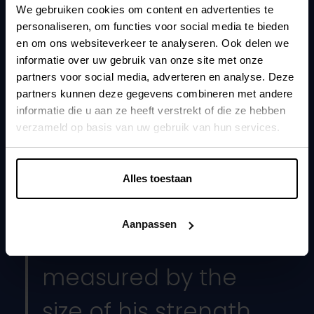
Software Developer
We gebruiken cookies om content en advertenties te
personaliseren, om functies voor social media te bieden
Kunlaborator since
en om ons websiteverkeer te analyseren. Ook delen we
May 2018
informatie over uw gebruik van onze site met onze
partners voor social media, adverteren en analyse. Deze
Favourite song
partners kunnen deze gegevens combineren met andere
Low - Flo Rida
informatie die u aan ze heeft verstrekt of die ze hebben
verzameld op basis van uw gebruik van hun services.
Wake up for
Better not. And otherwise only for a very good reason
(like Christmas or cats).
Alles toestaan
Favourite quote
Aanpassen
A true hero isn’t
measured by the
size of his strength